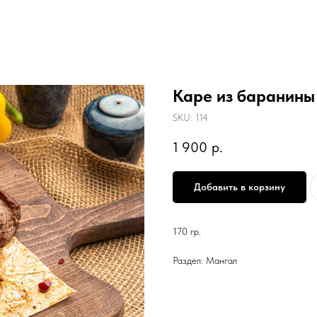
Каре из баранины
SKU:
114
1 900
р.
Добавить в корзину
170 гр.
Раздел: Мангал