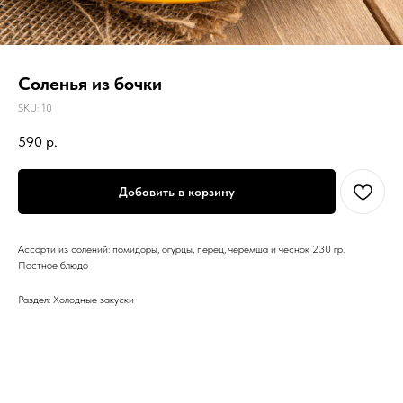
Соленья из бочки
SKU:
10
590
р.
Добавить в корзину
Ассорти из солений: помидоры, огурцы, перец, черемша и чеснок 230 гр.
Постное блюдо
Раздел: Холодные закуски