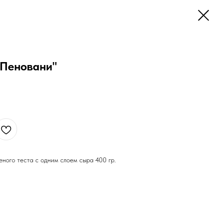
"Пеновани"
еного теста с одним слоем сыра 400 гр.