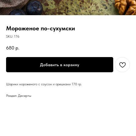
Мороженое по-сухумски
SKU:
176
680
р.
Добавить в корзину
Шарики мороженого с соусом и орешками 170 гр.
Раздел: Десерты