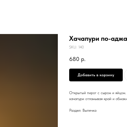
Хачапури по-адж
SKU:
140
680
р.
Добавить в корзину
Открытый пирог с сыром и яйцом.
хачапури отламывая край и обмаки
Раздел: Выпечка