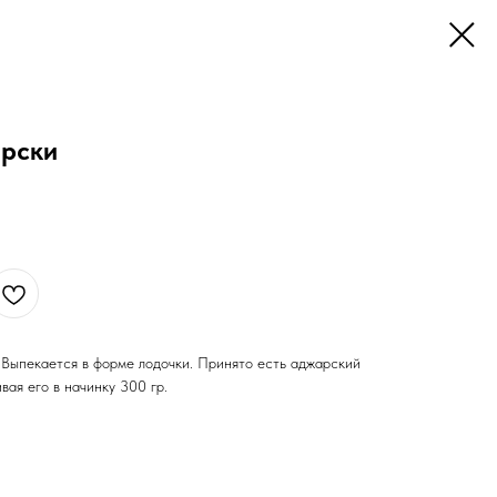
арски
 Выпекается в форме лодочки. Принято есть аджарский
вая его в начинку 300 гр.