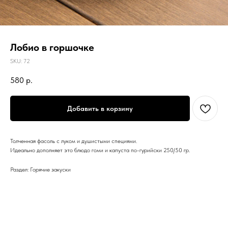
Лобио в горшочке
SKU:
72
580
р.
Добавить в корзину
Толченная фасоль с луком и душистыми специями.
Идеально дополняет это блюдо гоми и капуста по-гурийски 250/50 гр.
Раздел: Горячие закуски