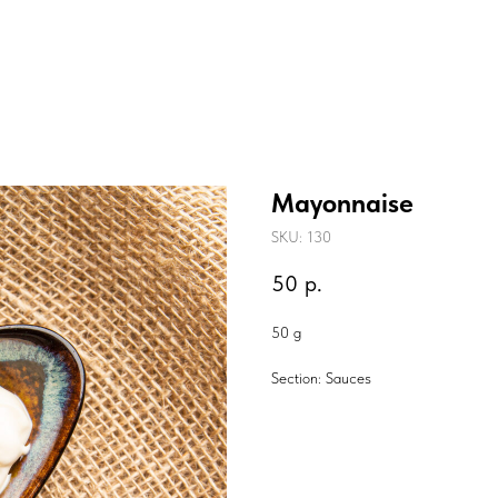
Mayonnaise
SKU:
130
50
р.
50 g
Section: Sauces