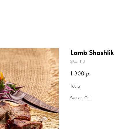
Lamb Shashlik
SKU:
113
1 300
р.
160 g
Section: Grill