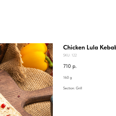
Chicken Lula Keba
SKU:
122
710
р.
160 g
Section: Grill